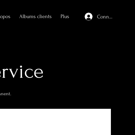
ropos
Albums clients
Plus
Connexion
rvice
nnent.